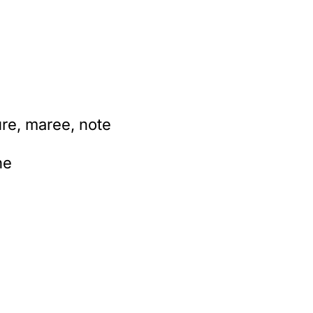
ure, maree, note
he