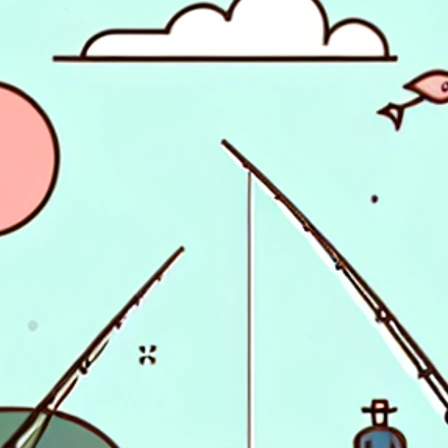
 sito dai nostri partner pubblicitari. Possono essere
nteressi e mostrarti annunci pertinenti su altri siti.
che fai (come il tuo nome utente, lingua o la
 più personali.