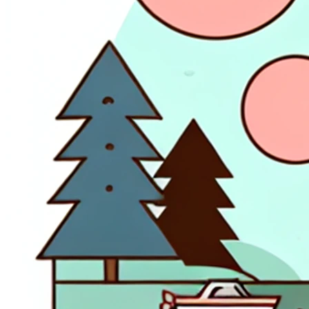
visitatori si muovono intorno al sito.
Cookie Marketing
Questi cookie possono essere impostati attraverso il nostro
utilizzati da quelle aziende per costruire un profilo dei tuoi i
Cookie Preferenze
Questi cookie permettono al sito web di ricordare le scelte 
regione in cui ti trovi) e forniscono funzionalità migliorate e
Salva preferenze
Accetta tutti
Solo necessari