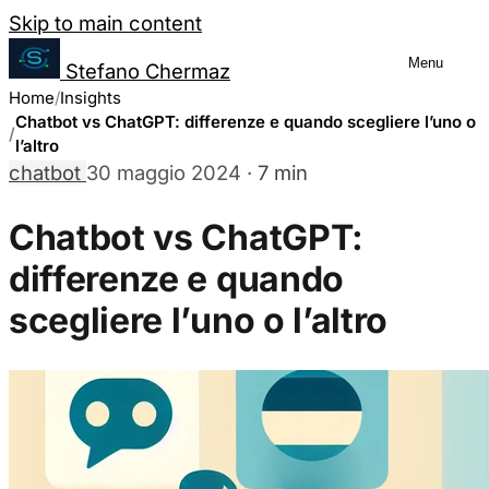
Salta al contenuto
Skip to main content
Menu
Stefano Chermaz
Gestione Preferenze Cookie
Home
Insights
Chatbot vs ChatGPT: differenze e quando scegliere l’uno o
l’altro
chatbot
30 maggio 2024
·
7 min
Puoi scegliere di abilitare o disabilitare dive
disabilitare alcuni cookie potrebbe limitare alc
Chatbot vs ChatGPT:
differenze e quando
Cookie Necessari
Sempre abilitati
scegliere l’uno o l’altro
Questi cookie sono essenziali per il funzionamento del sit
sistemi. Sono generalmente impostati in risposta ad azion
servizi.
Cookie Analytics