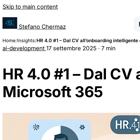
Salta al contenuto
Skip to main content
Gestione Preferenze Cookie
Stefano Chermaz
Home
Insights
HR 4.0 #1 – Dal CV all’onboarding intelligente
ai-development
17 settembre 2025
·
7 min
Puoi scegliere di abilitare o disabilitare diver
disabilitare alcuni cookie potrebbe limitare alcu
HR 4.0 #1 – Dal CV 
Cookie Necessari
Microsoft 365
Questi cookie sono essenziali per il funzionamento del sito
sistemi. Sono generalmente impostati in risposta ad azioni
servizi.
Cookie Analytics
Questi cookie ci permettono di contare le visite e fonti di t
prestazioni del nostro sito. Ci aiutano a sapere quali sono