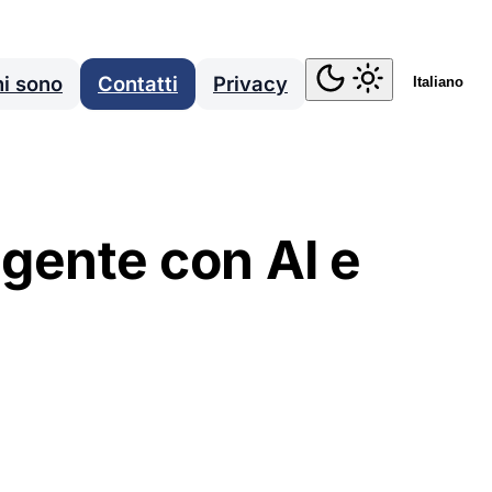
i sono
Contatti
Privacy
Italiano
igente con AI e