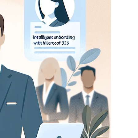
 sito dai nostri partner pubblicitari. Possono essere
nteressi e mostrarti annunci pertinenti su altri siti.
che fai (come il tuo nome utente, lingua o la
 più personali.