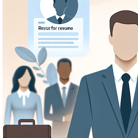
visitatori si muovono intorno al sito.
Cookie Marketing
Questi cookie possono essere impostati attraverso il nostro
utilizzati da quelle aziende per costruire un profilo dei tuoi i
Cookie Preferenze
Questi cookie permettono al sito web di ricordare le scelte 
regione in cui ti trovi) e forniscono funzionalità migliorate e
Salva preferenze
Accetta tutti
Solo necessari