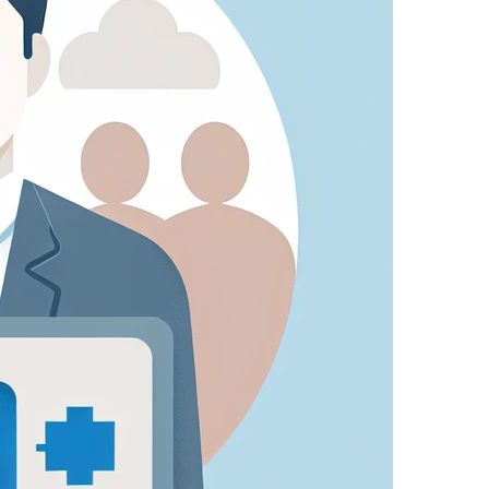
 sito dai nostri partner pubblicitari. Possono essere
nteressi e mostrarti annunci pertinenti su altri siti.
che fai (come il tuo nome utente, lingua o la
 più personali.