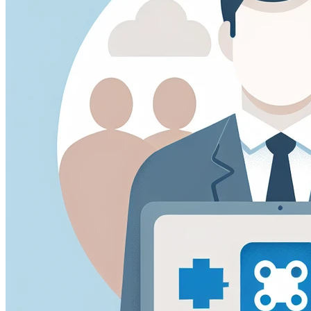
visitatori si muovono intorno al sito.
Cookie Marketing
Questi cookie possono essere impostati attraverso il nostro
utilizzati da quelle aziende per costruire un profilo dei tuoi i
Cookie Preferenze
Questi cookie permettono al sito web di ricordare le scelte 
regione in cui ti trovi) e forniscono funzionalità migliorate e
Salva preferenze
Accetta tutti
Solo necessari