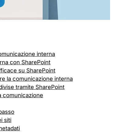
comunicazione interna
erna con SharePoint
fficace su SharePoint
tire la comunicazione interna
divise tramite SharePoint
 la comunicazione
 passo
 siti
metadati