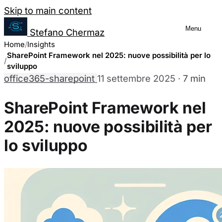
Salta al contenuto
Skip to main content
Menu
Stefano Chermaz
Gestione Preferenze Cookie
Home
Insights
SharePoint Framework nel 2025: nuove possibilità per lo
sviluppo
office365-sharepoint
11 settembre 2025
·
7 min
Puoi scegliere di abilitare o disabilitare dive
disabilitare alcuni cookie potrebbe limitare alc
SharePoint Framework nel
2025: nuove possibilità per
Cookie Necessari
Sempre abilitati
lo sviluppo
Questi cookie sono essenziali per il funzionamento del sit
nostri sistemi. Sono generalmente impostati in risposta a
richiesta di servizi.
Cookie Analytics