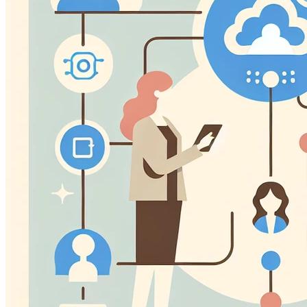
Questi cookie ci permettono di contare le visite e fonti di
migliorare le prestazioni del nostro sito. Ci aiutano a sap
vedere come i visitatori si muovono intorno al sito.
Cookie Marketing
Questi cookie possono essere impostati attraverso il nostr
essere utilizzati da quelle aziende per costruire un profilo
pertinenti su altri siti.
Cookie Preferenze
Questi cookie permettono al sito web di ricordare le scelt
regione in cui ti trovi) e forniscono funzionalità migliorate 
Salva prefere