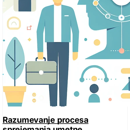
Ti piškotki nam omogočajo štetje obiskov in virov promet
naše spletne strani. Pomagajo nam vedeti, katere strani so n
kako se obiskovalci premikajo po spletni strani.
Trženjski piškotki
Te piškotke lahko na naši spletni strani nastavijo naši ogla
uporabljajo za izgradnjo profila vaših interesov in vam p
straneh.
Piškotki za nastavitve
Ti piškotki omogočajo spletni strani, da si zapomni vaše iz
regija, v kateri se nahajate) in zagotavlja izboljšane, bolj
Razumevanje procesa
Shrani nastavi
sprejemanja umetne