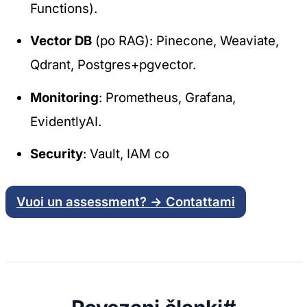
Functions).
Vector DB
(po RAG): Pinecone, Weaviate,
Qdrant, Postgres+pgvector.
Monitoring
: Prometheus, Grafana,
EvidentlyAI.
Security
: Vault, IAM co
Vuoi un assessment? → Contattami