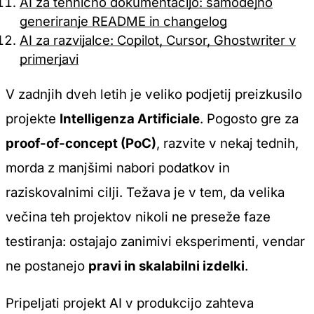
AI za tehnično dokumentacijo: samodejno
generiranje README in changelog
AI za razvijalce: Copilot, Cursor, Ghostwriter v
primerjavi
V zadnjih dveh letih je veliko podjetij preizkusilo
projekte
Intelligenza Artificiale
. Pogosto gre za
proof-of-concept (PoC)
, razvite v nekaj tednih,
morda z manjšimi nabori podatkov in
raziskovalnimi cilji. Težava je v tem, da velika
večina teh projektov nikoli ne preseže faze
testiranja: ostajajo zanimivi eksperimenti, vendar
ne postanejo
pravi in skalabilni izdelki
.
Pripeljati projekt AI v produkcijo zahteva