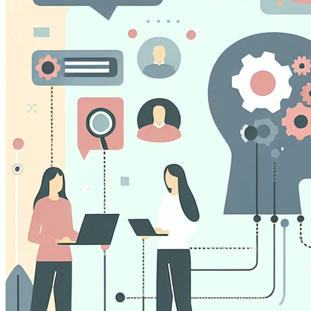
Ti piškotki nam omogočajo štetje obiskov in virov promet
naše spletne strani. Pomagajo nam vedeti, katere strani so n
kako se obiskovalci premikajo po spletni strani.
Trženjski piškotki
Te piškotke lahko na naši spletni strani nastavijo naši ogla
uporabljajo za izgradnjo profila vaših interesov in vam p
straneh.
Piškotki za nastavitve
Ti piškotki omogočajo spletni strani, da si zapomni vaše iz
regija, v kateri se nahajate) in zagotavlja izboljšane, bolj
Shrani nastavi