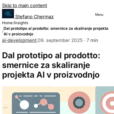
Salta al contenuto
Skip to main content
Menu
Stefano Chermaz
Upravljanje nastavitev piškotkov
Home
Insights
Dal prototipo al prodotto: smernice za skaliranje projekta
AI v proizvodnjo
ai-development
09. september 2025
·
7 min
Lahko izberete, ali omogočiti ali onemogočiti 
Upoštevajte, da onemogočanje nekaterih pišk
Dal prototipo al prodotto:
funkcionalnosti spletne strani.
smernice za skaliranje
projekta AI v proizvodnjo
Potrebni piškotki
Vedno omogočeno
Ti piškotki so bistveni za delovanje spletne strani in jih n
nastavijo le kot odziv na vaša dejanja, ki predstavljajo za
Analitični piškotki