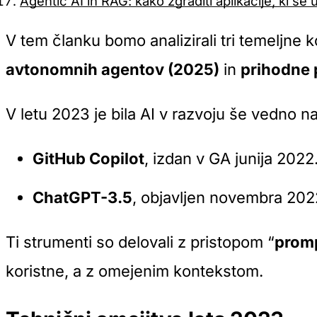
Agentic AI in RAG: kako zgraditi aplikacije, ki se u
V tem članku bomo analizirali tri temeljne k
avtonomnih agentov (2025)
in
prihodne 
V letu 2023 je bila AI v razvoju še vedno na
GitHub Copilot
, izdan v GA junija 2022
ChatGPT-3.5
, objavljen novembra 202
Ti strumenti so delovali z pristopom “
promp
koristne, a z omejenim kontekstom.