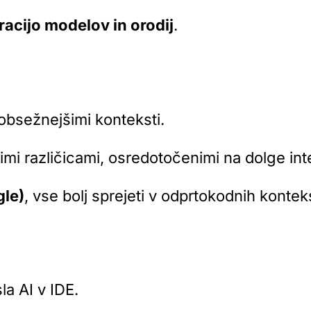
acijo modelov in orodij
.
obsežnejšimi konteksti.
jimi različicami, osredotočenimi na dolge int
le)
, vse bolj sprejeti v odprtokodnih konteks
la AI v IDE.