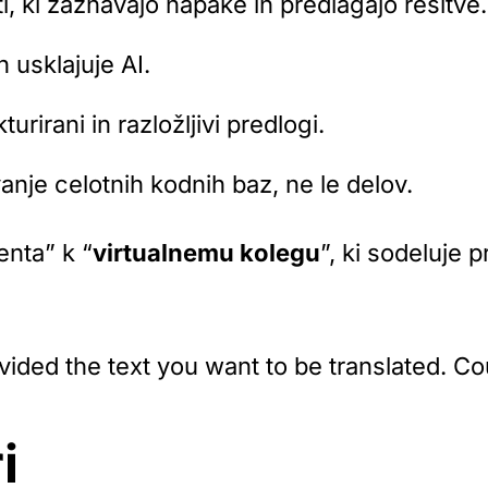
ti, ki zaznavajo napake in predlagajo rešitve.
ih usklajuje AI.
kturirani in razložljivi predlogi.
anje celotnih kodnih baz, ne le delov.
nta” k “
virtualnemu kolegu
”, ki sodeluje 
ovided the text you want to be translated. C
i