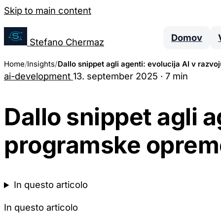
Salta al contenuto
Skip to main content
Upravljanje nastavitev piškotkov
Domov
Stefano Chermaz
Home
Insights
Dallo snippet agli agenti: evolucija AI v ra
ai-development
13. september 2025
·
7 min
Lahko izberete, ali omogočiti ali onemogočiti r
da onemogočanje nekaterih piškotkov lahko om
strani.
Dallo snippet agli a
programske oprem
Potrebni piškotki
Ti piškotki so bistveni za delovanje spletne strani in jih ni
nastavijo le kot odziv na vaša dejanja, ki predstavljajo zah
In questo articolo
Analitični piškotki
In questo articolo
Ti piškotki nam omogočajo štetje obiskov in virov prometa
spletne strani. Pomagajo nam vedeti, katere strani so najbolj