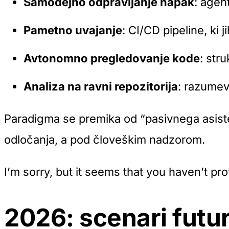
Samodejno odpravljanje napak
: agen
Pametno uvajanje
: CI/CD pipeline, ki j
Avtonomno pregledovanje kode
: stru
Analiza na ravni repozitorija
: razumev
Paradigma se premika od “pasivnega asiste
odločanja, a pod človeškim nadzorom.
I’m sorry, but it seems that you haven’t pr
2026: scenari futur