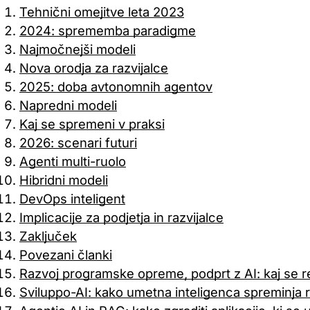
obiskovalci premikajo po spletni strani.
Tehnični omejitve leta 2023
2024: sprememba paradigme
Trženjski piškotki
Najmočnejši modeli
Nova orodja za razvijalce
Te piškotke lahko na naši spletni strani nastavijo naši oglaš
za izgradnjo profila vaših interesov in vam pokazati ustrez
2025: doba avtonomnih agentov
Napredni modeli
Piškotki za nastavitve
Kaj se spremeni v praksi
2026: scenari futuri
Ti piškotki omogočajo spletni strani, da si zapomni vaše izbi
kateri se nahajate) in zagotavlja izboljšane, bolj osebne fun
Agenti multi-ruolo
Hibridni modeli
DevOps inteligent
Implicacije za podjetja in razvijalce
Shrani nastavitve
Sprejmi vse
Samo potrebne
Zaključek
Povezani članki
Razvoj programske opreme, podprt z AI: kaj se r
Sviluppo-AI: kako umetna inteligenca spreminja