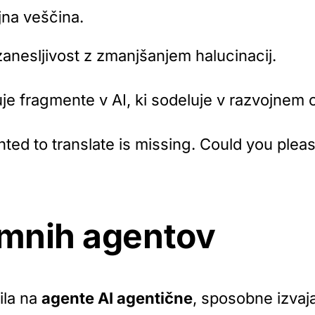
jna veščina.
 zanesljivost z zmanjšanjem halucinacij.
juje fragmente
v
AI, ki sodeluje v razvojnem c
anted to translate is missing. Could you plea
mnih agentov
ila na
agente AI agentične
, sposobne izvaja