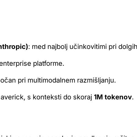
nthropic)
: med najbolj učinkovitimi pri dol
 enterprise platforme.
močan pri multimodalnem razmišljanju.
averick
, s konteksti do skoraj
1M tokenov
.