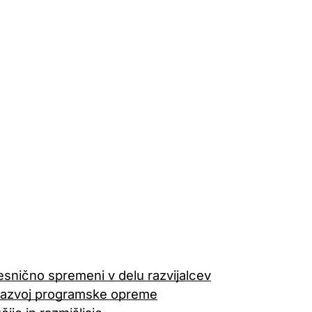
evalski partnerji. Ta podjetja jih lahko uporabljajo
ne oglase na drugih spletnih straneh.
re (kot je vaše uporabniško ime, jezik ali regija, v
kcije.
esnično spremeni v delu razvijalcev
 razvoj programske opreme