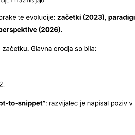
čijo in razmišljajo
orake te evolucije:
začetki (2023)
,
paradig
perspektive (2026)
.
 začetku. Glavna orodja so bila:
.
2.
t-to-snippet
”: razvijalec je napisal poziv 