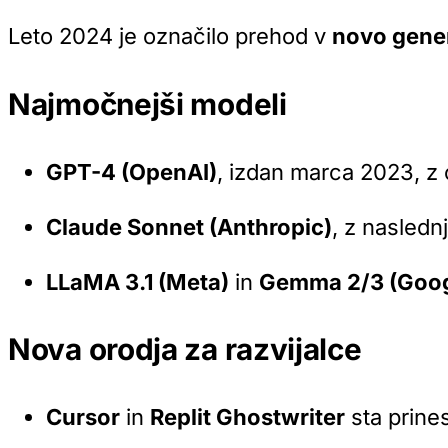
Leto 2024 je označilo prehod v
novo gener
Najmočnejši modeli
GPT-4 (OpenAI)
, izdan marca 2023, z 
Claude Sonnet (Anthropic)
, z nasledn
LLaMA 3.1 (Meta)
in
Gemma 2/3 (Goog
Nova orodja za razvijalce
Cursor
in
Replit Ghostwriter
sta prines