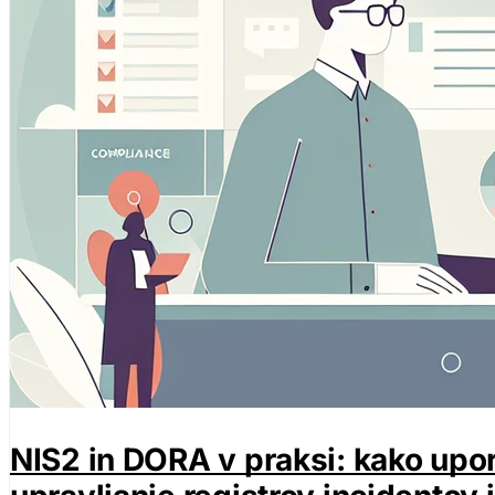
NIS2 in DORA v praksi: kako upor