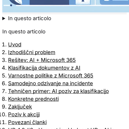
Sprejmi vse
Samo potreb
In questo articolo
In questo articolo
Uvod
Izhodiščni problem
Rešitev: AI + Microsoft 365
Klasifikacija dokumentov z AI
Varnostne politike z Microsoft 365
Samodejno odzivanje na incidente
Tehničen primer: AI poziv za klasifikacijo
Konkretne prednosti
Zaključek
Poziv k akciji
Povezani članki