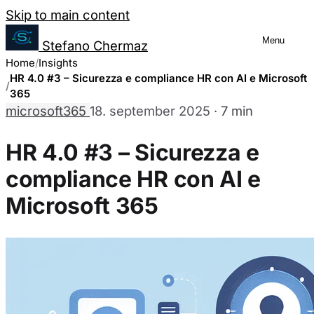
Salta al contenuto
Skip to main content
Menu
Stefano Chermaz
Upravljanje nastavitev piškotkov
Home
Insights
HR 4.0 #3 – Sicurezza e compliance HR con AI e Microsoft
365
microsoft365
18. september 2025
·
7 min
Lahko izberete, ali omogočiti ali onemogočiti 
Upoštevajte, da onemogočanje nekaterih pišk
HR 4.0 #3 – Sicurezza e
funkcionalnosti spletne strani.
compliance HR con AI e
Microsoft 365
Potrebni piškotki
Vedno omogočeno
Ti piškotki so bistveni za delovanje spletne strani in jih n
nastavijo le kot odziv na vaša dejanja, ki predstavljajo za
Analitični piškotki