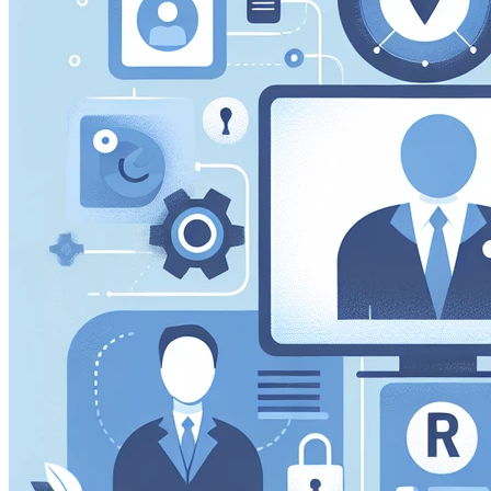
Ti piškotki nam omogočajo štetje obiskov in virov promet
naše spletne strani. Pomagajo nam vedeti, katere strani so n
kako se obiskovalci premikajo po spletni strani.
Trženjski piškotki
Te piškotke lahko na naši spletni strani nastavijo naši ogla
uporabljajo za izgradnjo profila vaših interesov in vam p
straneh.
Piškotki za nastavitve
Ti piškotki omogočajo spletni strani, da si zapomni vaše iz
regija, v kateri se nahajate) in zagotavlja izboljšane, bolj
Shrani nastavi