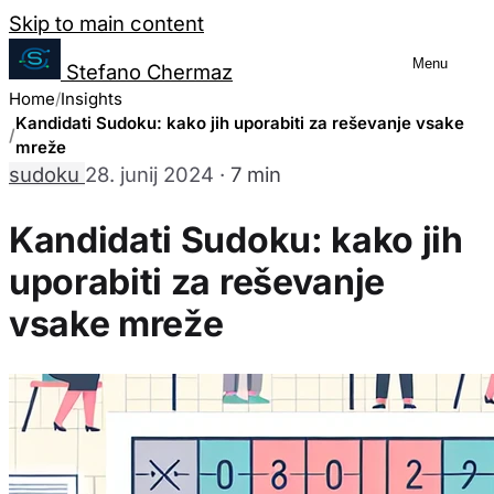
Salta al contenuto
Skip to main content
Menu
Stefano Chermaz
Upravljanje nastavitev piškotkov
Home
Insights
Kandidati Sudoku: kako jih uporabiti za reševanje vsake
mreže
sudoku
28. junij 2024
·
7 min
Lahko izberete, ali omogočiti ali onemogočiti 
da onemogočanje nekaterih piškotkov lahko o
Kandidati Sudoku: kako jih
strani.
uporabiti za reševanje
vsake mreže
Potrebni piškotki
Vedno omogočeno
Ti piškotki so bistveni za delovanje spletne strani in jih n
nastavijo le kot odziv na vaša dejanja, ki predstavljajo za
Analitični piškotki