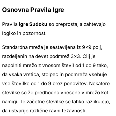
Osnovna Pravila Igre
Pravila
igre Sudoku
so preprosta, a zahtevajo
logiko in pozornost:
Standardna mreža je sestavljena iz 9×9 polj,
razdeljenih na devet podmrež 3×3. Cilj je
napolniti mrežo z vnosom števil od 1 do 9 tako,
da vsaka vrstica, stolpec in podmreža vsebuje
vse številke od 1 do 9 brez ponovitev. Nekatere
številke so že predhodno vnesene v mrežo kot
namigi. Te začetne številke se lahko razlikujejo,
da ustvarijo različne ravni težavnosti.