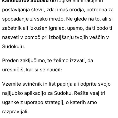
kandidatov Sudoku
do logike eliminacije in
postavljanja števil, zdaj imaš orodja, potrebna za
spopadanje z vsako mrežo. Ne glede na to, ali si
začetnik ali izkušen igralec, upamo, da ti bodo ti
nasveti v pomoč pri izboljšanju tvojih veščin v
Sudokuju.
Preden zaključimo, te želimo izzvati, da
uresničiš, kar si se naučil:
Vzemite svinčnik in list papirja ali odprite svojo
najljubšo aplikacijo za Sudoku. Rešite vsaj tri
uganke z uporabo strategij, o katerih smo
razpravljali.