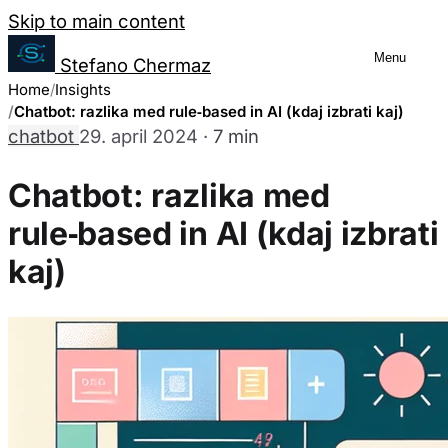
Salta al contenuto
Skip to main content
Menu
Stefano Chermaz
Upravljanje nastavitev piškotkov
Home
Insights
Chatbot: razlika med rule‑based in AI (kdaj izbrati kaj)
chatbot
29. april 2024
·
7 min
Lahko izberete, ali omogočiti ali onemogočiti 
Chatbot: razlika med
da onemogočanje nekaterih piškotkov lahko o
strani.
rule‑based in AI (kdaj izbrati
kaj)
Potrebni piškotki
Vedno omogočeno
Ti piškotki so bistveni za delovanje spletne strani in jih n
nastavijo le kot odziv na vaša dejanja, ki predstavljajo za
Analitični piškotki