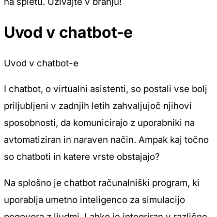
na spletu. Uživajte v branju!
Uvod v chatbot-e
Uvod v chatbot-e
I chatbot, o virtualni asistenti, so postali vse bolj
priljubljeni v zadnjih letih zahvaljujoč njihovi
sposobnosti, da komunicirajo z uporabniki na
avtomatiziran in naraven način. Ampak kaj točno
so chatboti in katere vrste obstajajo?
Na splošno je chatbot računalniški program, ki
uporablja umetno inteligenco za simulacijo
pogovora z ljudmi. Lahko je integriran v različne