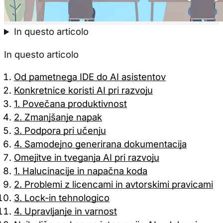
Samo pot
In questo articolo
In questo articolo
Od pametnega IDE do AI asistentov
Konkretnice koristi AI pri razvoju
1. Povečana produktivnost
2. Zmanjšanje napak
3. Podpora pri učenju
4. Samodejno generirana dokumentacija
Omejitve in tveganja AI pri razvoju
1. Halucinacije in napačna koda
2. Problemi z licencami in avtorskimi pravicami
3. Lock-in tehnologico
4. Upravljanje in varnost