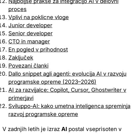
Najboljše prakse za integracijo AI v delovni
proces
Vplivi na poklicne vloge
Junior developer
Senior developer
CTO in manager
En pogled v prihodnost
Zaključek
Povezani članki
Dallo snippet agli agenti: evolucija AI v razvoju
programske opreme (2023–2026)
AI za razvijalce: Copilot, Cursor, Ghostwriter v
primerjavi
Sviluppo-AI: kako umetna inteligenca spreminja
razvoj programske opreme
V zadnjih letih je izraz
AI
postal vseprisoten v