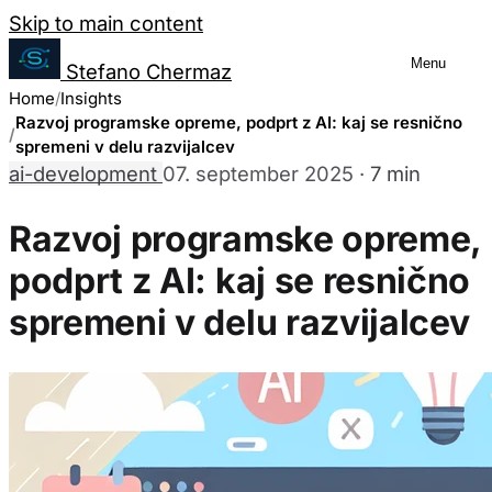
Salta al contenuto
Skip to main content
Menu
Stefano Chermaz
Upravljanje nastavitev piškotkov
Home
Insights
Razvoj programske opreme, podprt z AI: kaj se resnično
spremeni v delu razvijalcev
ai-development
07. september 2025
·
7 min
Lahko izberete, ali omogočiti ali onemogočiti 
da onemogočanje nekaterih piškotkov lahko o
Razvoj programske opreme,
strani.
podprt z AI: kaj se resnično
spremeni v delu razvijalcev
Potrebni piškotki
Vedno omogočeno
Ti piškotki so bistveni za delovanje spletne strani in jih n
nastavijo le kot odziv na vaša dejanja, ki predstavljajo za
Analitični piškotki