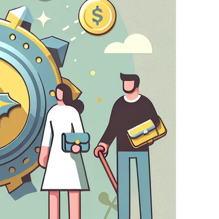
evalski partnerji. Ta podjetja jih lahko uporabljajo
ne oglase na drugih spletnih straneh.
re (kot je vaše uporabniško ime, jezik ali regija, v
kcije.