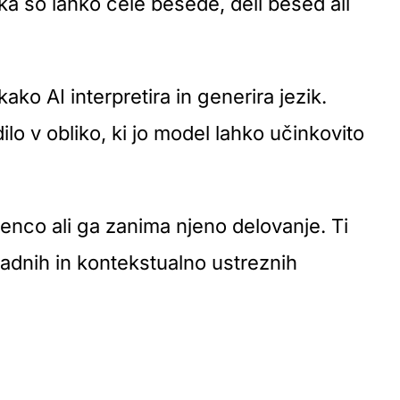
ika so lahko cele besede, deli besed ali
ko AI interpretira in generira jezik.
lo v obliko, ki jo model lahko učinkovito
nco ali ga zanima njeno delovanje. Ti
ladnih in kontekstualno ustreznih