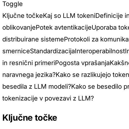
Toggle
Ključne točkeKaj so LLM tokeniDefinicije i
oblikovanjePotek avtentikacijeUporaba tok
distribuirane sistemeProtokoli za komunika
smerniceStandardizacijaInteroperabilnostIn
in resnični primeriPogosta vprašanjaKakšn
naravnega jezika?Kako se razlikujejo token
besedila z LLM modeli?Kako se besedilo pr
tokenizacije v povezavi z LLM?
Ključne točke