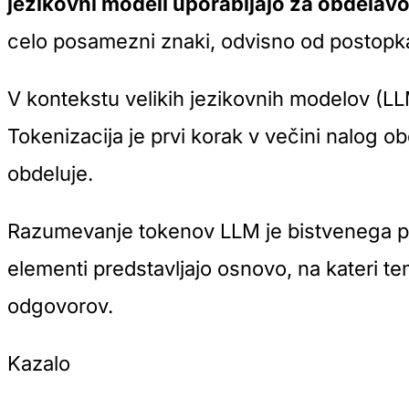
jezikovni modeli uporabljajo za obdelav
celo posamezni znaki, odvisno od postopka 
V kontekstu velikih jezikovnih modelov (LLM)
Tokenizacija je prvi korak v večini nalog ob
obdeluje.
Razumevanje tokenov LLM je bistvenega pom
elementi predstavljajo osnovo, na kateri t
odgovorov.
Kazalo