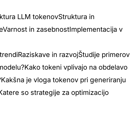
ektura LLM tokenovStruktura in
jeVarnost in zasebnostImplementacija v
trendiRaziskave in razvojŠtudije primerov
modelu?Kako tokeni vplivajo na obdelavo
?Kakšna je vloga tokenov pri generiranju
tere so strategije za optimizacijo