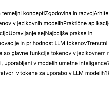
n temeljni konceptiZgodovina in razvojArhit
enov v jezikovnih modelihPraktične aplikaci
cijoUpravljanje sejNajboljše prakse in
ovacije in prihodnost LLM tokenovTrenutni 
e so glavne funkcije tokenov v jezikovnem 
i, uporabljeni v modelih umetne inteligence
etvori v tokene za uporabo v LLM modelih?Ka