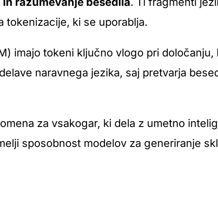
o in razumevanje besedila
. Ti fragmenti jez
tokenizacije, ki se uporablja.
 imajo tokeni ključno vlogo pri določanju, ka
delave naravnega jezika, saj pretvarja besedi
ena za vsakogar, ki dela z umetno intelige
emelji sposobnost modelov za generiranje sk