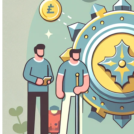
obiskovalci premikajo po spletni strani.
Trženjski piškotki
Te piškotke lahko na naši spletni strani nastavijo naši oglaš
za izgradnjo profila vaših interesov in vam pokazati ustrez
Piškotki za nastavitve
Ti piškotki omogočajo spletni strani, da si zapomni vaše izbi
kateri se nahajate) in zagotavlja izboljšane, bolj osebne fun
Shrani nastavitve
Sprejmi vse
Samo potrebne