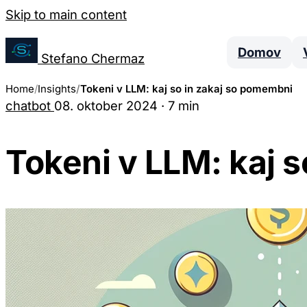
Salta al contenuto
Skip to main content
Upravljanje nastavitev piškotkov
Domov
Stefano Chermaz
Home
Insights
Tokeni v LLM: kaj so in zakaj so pomembni
chatbot
08. oktober 2024
·
7 min
Lahko izberete, ali omogočiti ali onemogočiti r
da onemogočanje nekaterih piškotkov lahko om
strani.
Tokeni v LLM: kaj 
Potrebni piškotki
Ti piškotki so bistveni za delovanje spletne strani in jih ni
nastavijo le kot odziv na vaša dejanja, ki predstavljajo zah
Analitični piškotki
Ti piškotki nam omogočajo štetje obiskov in virov prometa
spletne strani. Pomagajo nam vedeti, katere strani so najbolj