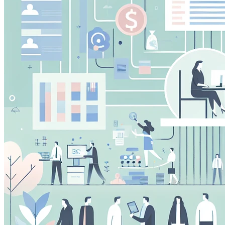
Questi cookie ci permettono di contare le visite e fonti di
migliorare le prestazioni del nostro sito. Ci aiutano a sap
vedere come i visitatori si muovono intorno al sito.
Cookie Marketing
Questi cookie possono essere impostati attraverso il nostr
essere utilizzati da quelle aziende per costruire un profilo
pertinenti su altri siti.
Cookie Preferenze
Questi cookie permettono al sito web di ricordare le scelt
regione in cui ti trovi) e forniscono funzionalità migliorate 
Salva prefere