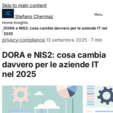
Salta al contenuto
Skip to main content
Menu
Stefano Chermaz
Gestione Preferenze Cookie
Home
Insights
DORA e NIS2: cosa cambia davvero per le aziende IT nel
2025
privacy-compliance
13 settembre 2025
·
7 min
Puoi scegliere di abilitare o disabilitare dive
disabilitare alcuni cookie potrebbe limitare alc
DORA e NIS2: cosa cambia
davvero per le aziende IT
Cookie Necessari
Sempre abilitati
nel 2025
Questi cookie sono essenziali per il funzionamento del sit
nostri sistemi. Sono generalmente impostati in risposta a
richiesta di servizi.
Cookie Analytics