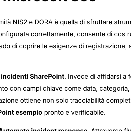
ormità NIS2 e DORA è quella di sfruttare str
onfigurata correttamente, consente di costr
rado di coprire le esigenze di registrazione
 incidenti SharePoint
. Invece di affidarsi a 
nto con campi chiave come data, categoria, g
zione ottiene non solo tracciabilità completa
Point esempio
pronto e verificabile.
Automate incident response
. Attraverso f