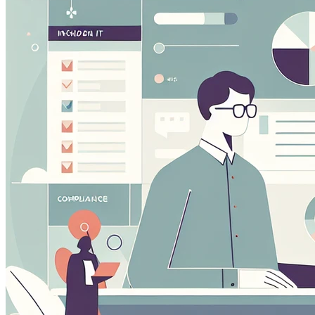
visitatori si muovono intorno al sito.
Cookie Marketing
Questi cookie possono essere impostati attraverso il nostro
utilizzati da quelle aziende per costruire un profilo dei tuoi i
Cookie Preferenze
Questi cookie permettono al sito web di ricordare le scelte 
regione in cui ti trovi) e forniscono funzionalità migliorate e
Salva preferenze
Accetta tutti
Solo necessari