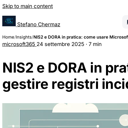
Salta al contenuto
Skip to main content
Gestione Preferenze Cookie
Stefano Chermaz
Home
Insights
NIS2 e DORA in pratica: come usare Microsoft 
microsoft365
24 settembre 2025
·
7 min
Puoi scegliere di abilitare o disabilitare diver
disabilitare alcuni cookie potrebbe limitare alcu
NIS2 e DORA in pra
Cookie Necessari
gestire registri inc
Questi cookie sono essenziali per il funzionamento del sito
sistemi. Sono generalmente impostati in risposta ad azioni
servizi.
Cookie Analytics
Questi cookie ci permettono di contare le visite e fonti di t
prestazioni del nostro sito. Ci aiutano a sapere quali sono