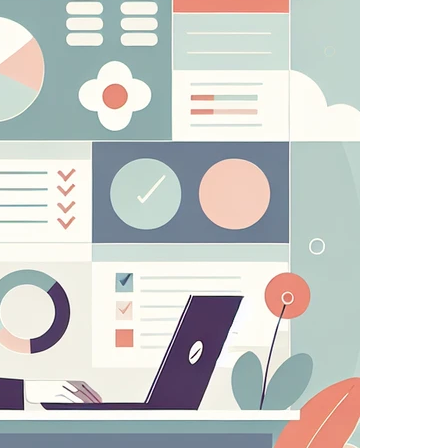
 sito dai nostri partner pubblicitari. Possono essere
nteressi e mostrarti annunci pertinenti su altri siti.
che fai (come il tuo nome utente, lingua o la
 più personali.