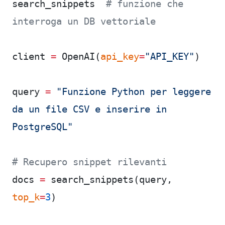
search_snippets  
# funzione che 
interroga un DB vettoriale
client 
=
 OpenAI(
api_key
=
"API_KEY"
)
query 
=
 "Funzione Python per leggere 
da un file CSV e inserire in 
PostgreSQL"
# Recupero snippet rilevanti
docs 
=
 search_snippets(query, 
top_k
=
3
)