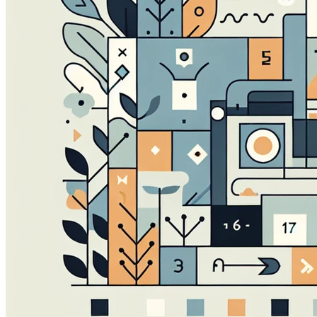
Questi cookie ci permettono di contare le visite e fonti di
migliorare le prestazioni del nostro sito. Ci aiutano a sap
vedere come i visitatori si muovono intorno al sito.
Cookie Marketing
Questi cookie possono essere impostati attraverso il nostr
essere utilizzati da quelle aziende per costruire un profilo
pertinenti su altri siti.
Cookie Preferenze
Questi cookie permettono al sito web di ricordare le scelt
regione in cui ti trovi) e forniscono funzionalità migliorate 
Salva prefere