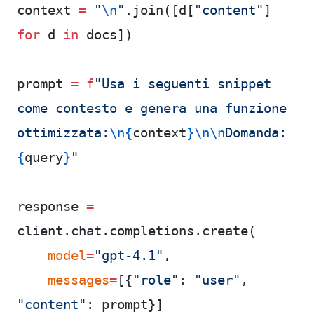
context 
=
 "
\n
"
.join([d[
"content"
] 
for
 d 
in
 docs])
prompt 
=
 f
"Usa i seguenti snippet 
come contesto e genera una funzione 
ottimizzata:
\n{
context
}\n\n
Domanda: 
{
query
}
"
response 
=
client.chat.completions.create(
    model
=
"gpt-4.1"
,
    messages
=
[{
"role"
: 
"user"
, 
"content"
: prompt}]