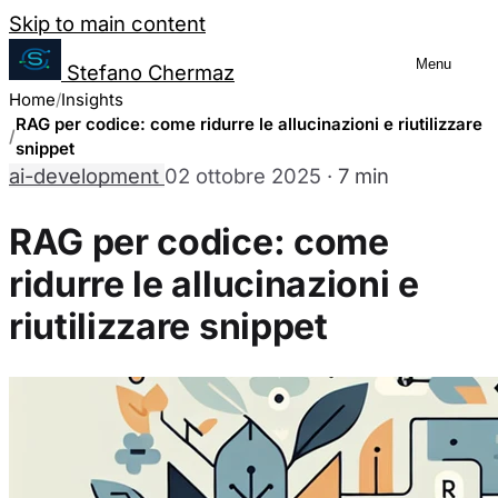
Salta al contenuto
Skip to main content
Menu
Stefano Chermaz
Gestione Preferenze Cookie
Home
Insights
RAG per codice: come ridurre le allucinazioni e riutilizzare
snippet
ai-development
02 ottobre 2025
·
7 min
Puoi scegliere di abilitare o disabilitare dive
disabilitare alcuni cookie potrebbe limitare alc
RAG per codice: come
ridurre le allucinazioni e
Cookie Necessari
Sempre abilitati
riutilizzare snippet
Questi cookie sono essenziali per il funzionamento del sit
nostri sistemi. Sono generalmente impostati in risposta a
richiesta di servizi.
Cookie Analytics