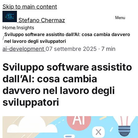
Salta al contenuto
Skip to main content
Menu
Stefano Chermaz
Gestione Preferenze Cookie
Home
Insights
Sviluppo software assistito dall’AI: cosa cambia davvero
nel lavoro degli sviluppatori
ai-development
07 settembre 2025
·
7 min
Puoi scegliere di abilitare o disabilitare dive
disabilitare alcuni cookie potrebbe limitare alc
Sviluppo software assistito
dall’AI: cosa cambia
Cookie Necessari
Sempre abilitati
davvero nel lavoro degli
Questi cookie sono essenziali per il funzionamento del sit
sviluppatori
nostri sistemi. Sono generalmente impostati in risposta a
richiesta di servizi.
Cookie Analytics