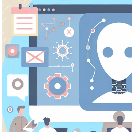
Questi cookie ci permettono di contare le visite e fonti di
migliorare le prestazioni del nostro sito. Ci aiutano a sap
vedere come i visitatori si muovono intorno al sito.
Cookie Marketing
Questi cookie possono essere impostati attraverso il nostr
essere utilizzati da quelle aziende per costruire un profilo
pertinenti su altri siti.
Cookie Preferenze
Questi cookie permettono al sito web di ricordare le scelt
regione in cui ti trovi) e forniscono funzionalità migliorate 
Salva prefere