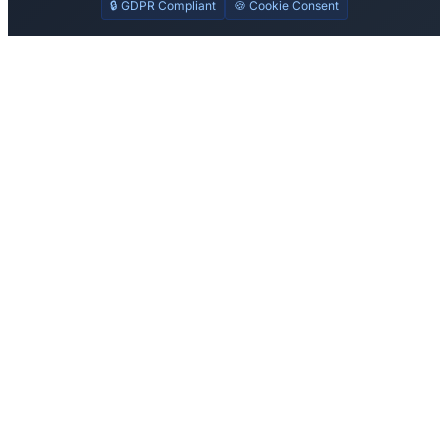
🔒 GDPR Compliant
🍪 Cookie Consent