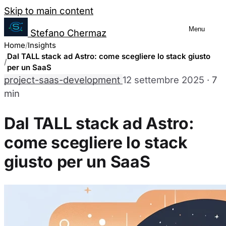
Salta al contenuto
Skip to main content
Menu
Stefano Chermaz
Gestione Preferenze Cookie
Home
Insights
Dal TALL stack ad Astro: come scegliere lo stack giusto
per un SaaS
project-saas-development
12 settembre 2025
·
7
Puoi scegliere di abilitare o disabilitare dive
min
disabilitare alcuni cookie potrebbe limitare alc
Dal TALL stack ad Astro:
Cookie Necessari
come scegliere lo stack
Sempre abilitati
Questi cookie sono essenziali per il funzionamento del sit
giusto per un SaaS
nostri sistemi. Sono generalmente impostati in risposta a
richiesta di servizi.
Cookie Analytics