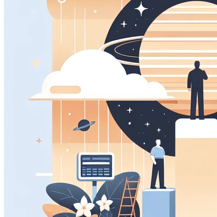
Questi cookie ci permettono di contare le visite e fonti di
migliorare le prestazioni del nostro sito. Ci aiutano a sap
vedere come i visitatori si muovono intorno al sito.
Cookie Marketing
Questi cookie possono essere impostati attraverso il nostr
essere utilizzati da quelle aziende per costruire un profilo
pertinenti su altri siti.
Cookie Preferenze
Questi cookie permettono al sito web di ricordare le scelt
regione in cui ti trovi) e forniscono funzionalità migliorate 
Salva prefere