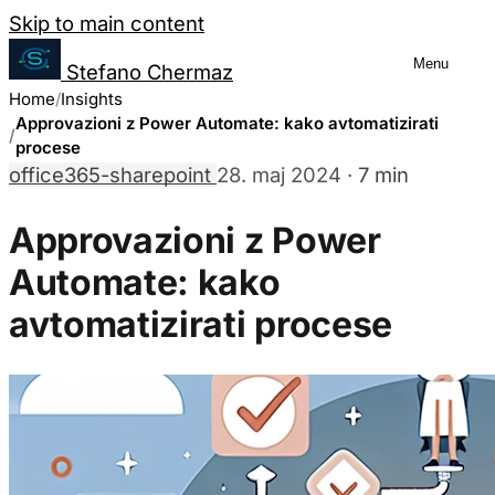
Salta al contenuto
Skip to main content
Menu
Stefano Chermaz
Upravljanje nastavitev piškotkov
Home
Insights
Approvazioni z Power Automate: kako avtomatizirati
procese
office365-sharepoint
28. maj 2024
·
7 min
Lahko izberete, ali omogočiti ali onemogočiti 
da onemogočanje nekaterih piškotkov lahko o
Approvazioni z Power
strani.
Automate: kako
avtomatizirati procese
Potrebni piškotki
Vedno omogočeno
Ti piškotki so bistveni za delovanje spletne strani in jih n
nastavijo le kot odziv na vaša dejanja, ki predstavljajo za
Analitični piškotki