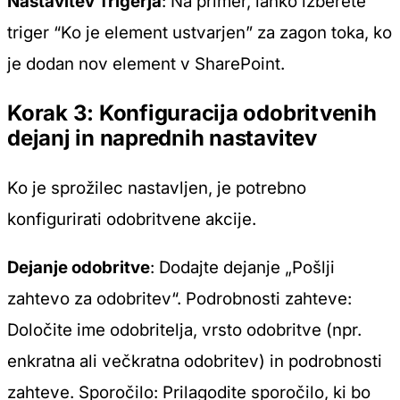
Nastavitev Trigerja
: Na primer, lahko izberete
triger “Ko je element ustvarjen” za zagon toka, ko
je dodan nov element v SharePoint.
Korak 3: Konfiguracija odobritvenih
dejanj in naprednih nastavitev
Ko je sprožilec nastavljen, je potrebno
konfigurirati odobritvene akcije.
Dejanje odobritve
: Dodajte dejanje „Pošlji
zahtevo za odobritev“.
Podrobnosti zahteve
:
Določite ime odobritelja, vrsto odobritve (npr.
enkratna ali večkratna odobritev) in podrobnosti
zahteve.
Sporočilo
: Prilagodite sporočilo, ki bo