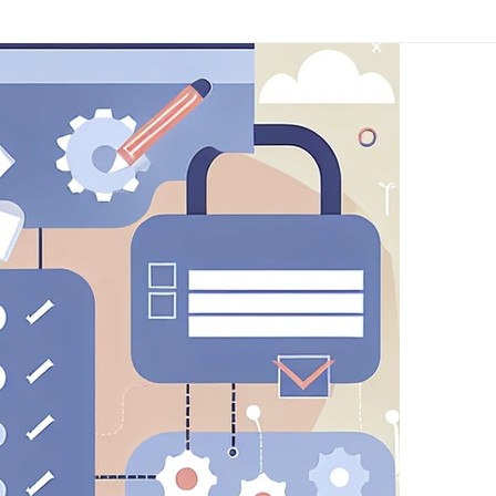
evalski partnerji. Ta podjetja jih lahko uporabljajo
ne oglase na drugih spletnih straneh.
re (kot je vaše uporabniško ime, jezik ali regija, v
kcije.