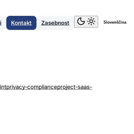
i
Kontakt
Zasebnost
Slovenščina
int
privacy-compliance
project-saas-