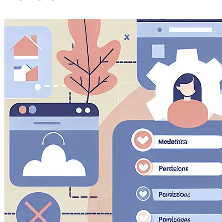
obiskovalci premikajo po spletni strani.
Trženjski piškotki
Te piškotke lahko na naši spletni strani nastavijo naši oglaš
za izgradnjo profila vaših interesov in vam pokazati ustrez
Piškotki za nastavitve
Ti piškotki omogočajo spletni strani, da si zapomni vaše izbi
kateri se nahajate) in zagotavlja izboljšane, bolj osebne fun
Shrani nastavitve
Sprejmi vse
Samo potrebne