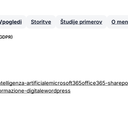
Vpogledi
Storitve
Študije primerov
O men
/GDPR)
azlične kategorije piškotkov. Upoštevajte,
eji nekatere funkcionalnosti spletne
Vedno omogočeno
ntelligenza-artificiale
microsoft365
office365-sharepo
 mogoče izklopiti v naših sistemih. Običajno se
ormazione-digitale
wordpress
tevo za storitve.
, da lahko merimo in izboljšamo delovanje naše
 in najmanj priljubljene ter videti, kako se