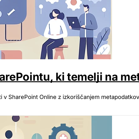
arePointu, ki temelji na m
ti v SharePoint Online z izkoriščanjem metapodatko