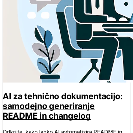
AI za tehnično dokumentacijo:
samodejno generiranje
README in changelog
Odkrijte, kako lahko AI avtomatizira README in