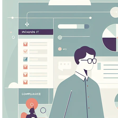
Questi cookie ci permettono di contare le visite e fonti di
migliorare le prestazioni del nostro sito. Ci aiutano a sap
vedere come i visitatori si muovono intorno al sito.
Cookie Marketing
Questi cookie possono essere impostati attraverso il nostr
essere utilizzati da quelle aziende per costruire un profilo
pertinenti su altri siti.
Cookie Preferenze
Questi cookie permettono al sito web di ricordare le scelt
regione in cui ti trovi) e forniscono funzionalità migliorate 
Salva prefere