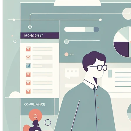
Questi cookie ci permettono di contare le visite e fonti di
migliorare le prestazioni del nostro sito. Ci aiutano a sap
vedere come i visitatori si muovono intorno al sito.
Cookie Marketing
Questi cookie possono essere impostati attraverso il nostr
essere utilizzati da quelle aziende per costruire un profilo
pertinenti su altri siti.
Cookie Preferenze
Questi cookie permettono al sito web di ricordare le scelt
regione in cui ti trovi) e forniscono funzionalità migliorate 
Salva prefere