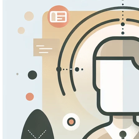
Questi cookie ci permettono di contare le visite e fonti di
migliorare le prestazioni del nostro sito. Ci aiutano a sap
vedere come i visitatori si muovono intorno al sito.
Cookie Marketing
Questi cookie possono essere impostati attraverso il nostr
essere utilizzati da quelle aziende per costruire un profilo
pertinenti su altri siti.
Cookie Preferenze
Questi cookie permettono al sito web di ricordare le scelt
regione in cui ti trovi) e forniscono funzionalità migliorate 
Salva prefere