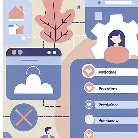
Questi cookie ci permettono di contare le visite e fonti di
migliorare le prestazioni del nostro sito. Ci aiutano a sap
vedere come i visitatori si muovono intorno al sito.
Cookie Marketing
Questi cookie possono essere impostati attraverso il nostr
essere utilizzati da quelle aziende per costruire un profilo
pertinenti su altri siti.
Cookie Preferenze
Questi cookie permettono al sito web di ricordare le scelt
regione in cui ti trovi) e forniscono funzionalità migliorate 
Salva prefere